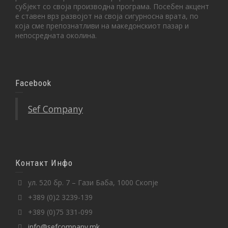
субјект со своја производна програма. Посебен акцент
е ставен врз развојот на своја сигурносна врата, по
која сме препознатливи на македонскиот пазар и
непосредната околина.
Facebook
Sef Company
Контакт Инфо
ул. 520 бр. 7 – Гази Баба, 1000 Скопје
+389 (0)2 3239-139
+389 (0)75 331-099
info@sefcompany.mk