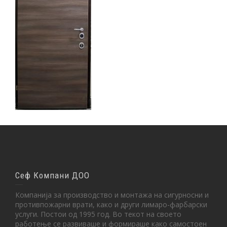
Сеф Компани ДОО
Компанија за производство и монтажа на сигурносни и
противпожарни врати, како и други лимаро-фарбарски
услуги. Постои од 1995 год. Во текот на своето
работење се развиваше и формираше како самостоен