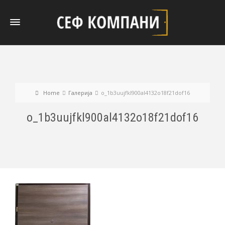
Home
Галерија
o_1b3uujfkl900al4132o18f21dof16
o_1b3uujfkl900al4132o18f21dof16