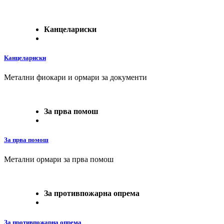
Канцелариски
Канцелариски
Метални фиокари и ормари за документи
За прва помош
За прва помош
Метални ормари за прва помош
За противпожарна опрема
За противпожарна опрема