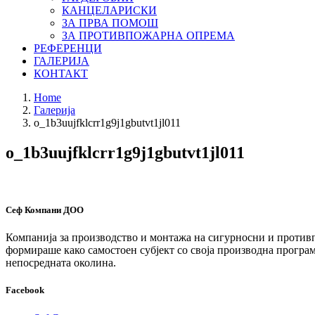
КАНЦЕЛАРИСКИ
ЗА ПРВА ПОМОШ
ЗА ПРОТИВПОЖАРНА ОПРЕМА
РЕФЕРЕНЦИ
ГАЛЕРИЈА
КОНТАКТ
Home
Галерија
o_1b3uujfklcrr1g9j1gbutvt1jl011
o_1b3uujfklcrr1g9j1gbutvt1jl011
Сеф Компани ДОО
Компанија за производство и монтажа на сигурносни и противп
формираше како самостоен субјект со своја производна програма
непосредната околина.
Facebook