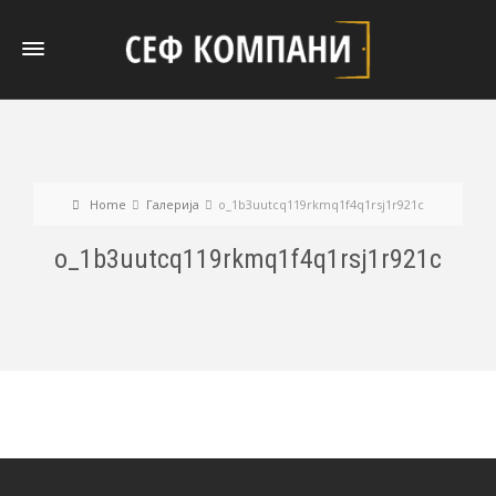
Home
Галерија
o_1b3uutcq119rkmq1f4q1rsj1r921c
o_1b3uutcq119rkmq1f4q1rsj1r921c