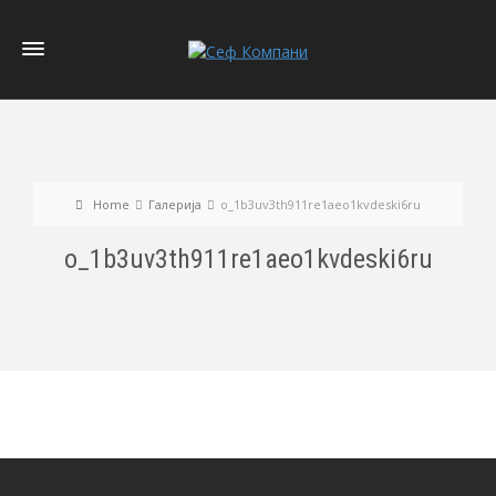
Home
Галерија
o_1b3uv3th911re1aeo1kvdeski6ru
o_1b3uv3th911re1aeo1kvdeski6ru