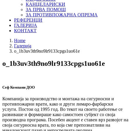
КАНЦЕЛАРИСКИ
ЗА ПРВА ПОМОШ
ЗА ПРОТИВПОЖАРНА ОПРЕМА
РЕФЕРЕНЦИ
ГАЛЕРИЈА
КОНТАКТ
Home
Галерија
o_1b3uv3th9no9lr9133cpgs1uo61e
o_1b3uv3th9no9lr9133cpgs1uo61e
Сеф Компани ДОО
Компанија за производство и монтажа на сигурносни и
противпожарни врати, како и други лимаро-фарбарски
услуги. Постои од 1995 год. Во текот на своето работење се
развиваше и формираше како самостоен субјект со своја
производна програма. Посебен акцент е ставен врз развојот на
своја сигурносна врата, по која сме препознатливи на
македонскиот пазар и непосредната околина.