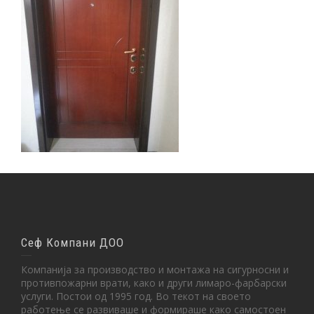
Сеф Компани ДОО
Компанија за производство и монтажа на сигурносни и
противпожарни врати, како и други лимаро-фарбарски
услуги. Постои од 1995 год. Во текот на своето
работење се развиваше и формираше како самостоен