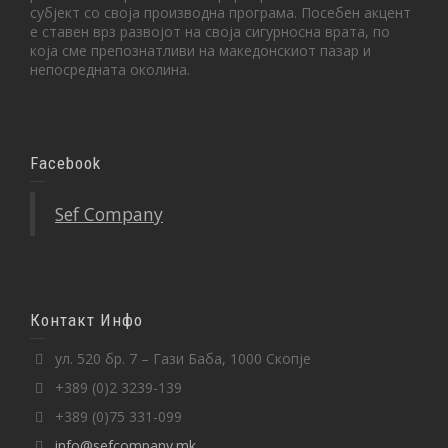
субјект со своја производна програма. Посебен акцент
е ставен врз развојот на своја сигурносна врата, по
која сме препознатливи на македонскиот пазар и
непосредната околина.
Facebook
Sef Company
Контакт Инфо
ул. 520 бр. 7 – Гази Баба, 1000 Скопје
+389 (0)2 3239-139
+389 (0)75 331-099
info@sefcompany.mk