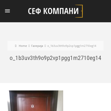
Home
Галерија
o_1b3uv3th9o9p2vp1pgg1m2710eg14
o_1b3uv3th9o9p2vp1pgg1m2710eg14