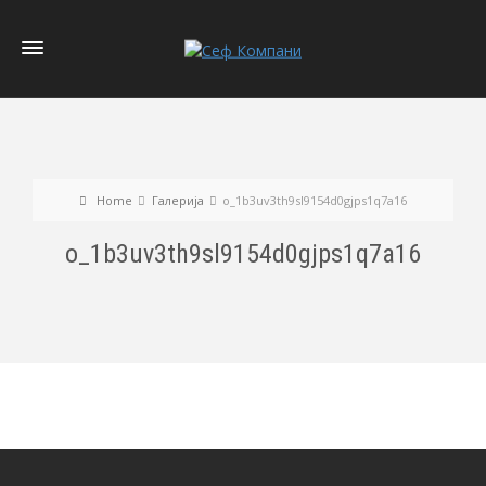
Home
Галерија
o_1b3uv3th9sl9154d0gjps1q7a16
o_1b3uv3th9sl9154d0gjps1q7a16