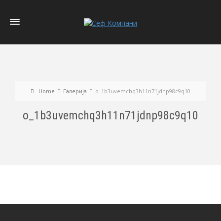
Home
Галерија
o_1b3uvemchq3h11n71jdnp98c9q10
o_1b3uvemchq3h11n71jdnp98c9q10