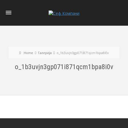
Home
Галерија
o_1b3uvjn3gp071i871qcm1bpa8i0v
o_1b3uvjn3gp071i871qcm1bpa8i0v