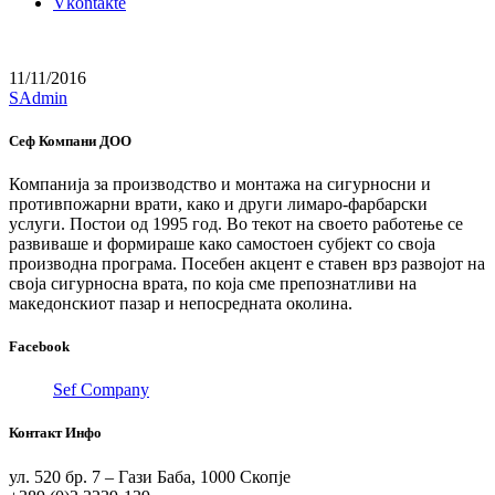
Vkontakte
11/11/2016
SAdmin
Сеф Компани ДОО
Компанија за производство и монтажа на сигурносни и
противпожарни врати, како и други лимаро-фарбарски
услуги. Постои од 1995 год. Во текот на своето работење се
развиваше и формираше како самостоен субјект со своја
производна програма. Посебен акцент е ставен врз развојот на
своја сигурносна врата, по која сме препознатливи на
македонскиот пазар и непосредната околина.
Facebook
Sef Company
Контакт Инфо
ул. 520 бр. 7 – Гази Баба, 1000 Скопје