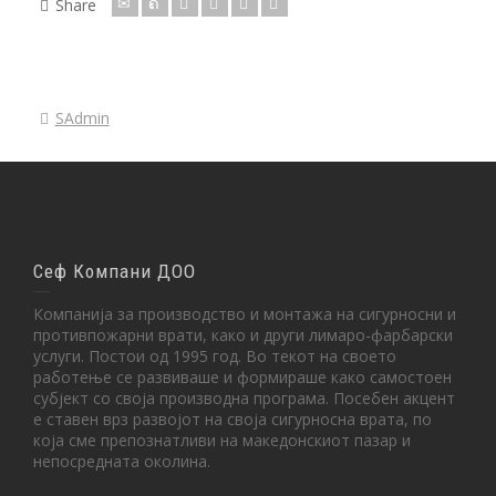
Share
SAdmin
Сеф Компани ДОО
Компанија за производство и монтажа на сигурносни и
противпожарни врати, како и други лимаро-фарбарски
услуги. Постои од 1995 год. Во текот на своето
работење се развиваше и формираше како самостоен
субјект со своја производна програма. Посебен акцент
е ставен врз развојот на своја сигурносна врата, по
која сме препознатливи на македонскиот пазар и
непосредната околина.