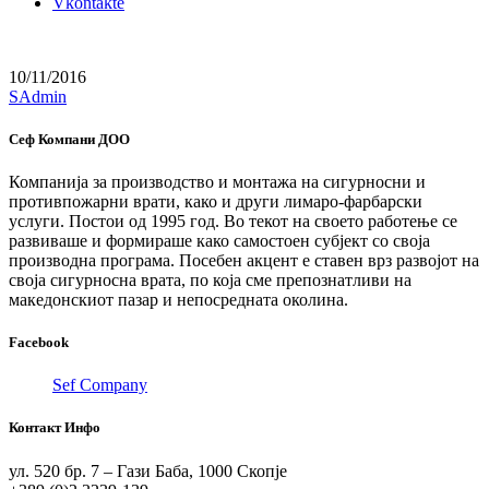
Vkontakte
10/11/2016
SAdmin
Сеф Компани ДОО
Компанија за производство и монтажа на сигурносни и
противпожарни врати, како и други лимаро-фарбарски
услуги. Постои од 1995 год. Во текот на своето работење се
развиваше и формираше како самостоен субјект со своја
производна програма. Посебен акцент е ставен врз развојот на
своја сигурносна врата, по која сме препознатливи на
македонскиот пазар и непосредната околина.
Facebook
Sef Company
Контакт Инфо
ул. 520 бр. 7 – Гази Баба, 1000 Скопје