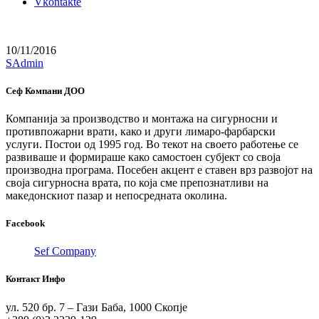
Vkontakte
10/11/2016
SAdmin
Сеф Компани ДОО
Компанија за производство и монтажа на сигурносни и
противпожарни врати, како и други лимаро-фарбарски
услуги. Постои од 1995 год. Во текот на своето работење се
развиваше и формираше како самостоен субјект со своја
производна програма. Посебен акцент е ставен врз развојот на
своја сигурносна врата, по која сме препознатливи на
македонскиот пазар и непосредната околина.
Facebook
Sef Company
Контакт Инфо
ул. 520 бр. 7 – Гази Баба, 1000 Скопје